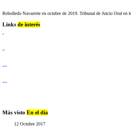
Rebolledo Navarrete en octubre de 2019. Tribunal de Juicio Oral en 
Links
de interés
Lenguaje Claro
Derechos Humanos
Igualdad de Género y No Discriminación
Igualdad de Género y No Discriminación
Más visto
En el día
12 Octubre 2017