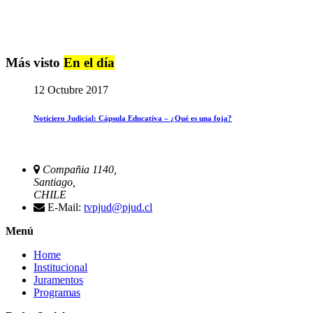
Más visto
En el día
12 Octubre 2017
Noticiero Judicial: Cápsula Educativa – ¿Qué es una foja?
Compañia 1140,
Santiago,
CHILE
E-Mail:
tvpjud@pjud.cl
Menú
Home
Institucional
Juramentos
Programas