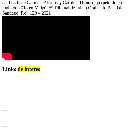
calificado de Gabriela Alcaíno y Carolina Donoso, perpetrado en
junio de 2018 en Maipú. 5º Tribunal de Juicio Oral en lo Penal de
Santiago. Rol: 120 – 2021
Links
de interés
Lenguaje Claro
Derechos Humanos
Igualdad de Género y No Discriminación
Igualdad de Género y No Discriminación