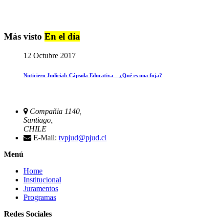
Más visto
En el día
12 Octubre 2017
Noticiero Judicial: Cápsula Educativa – ¿Qué es una foja?
Compañia 1140,
Santiago,
CHILE
E-Mail:
tvpjud@pjud.cl
Menú
Home
Institucional
Juramentos
Programas
Redes Sociales