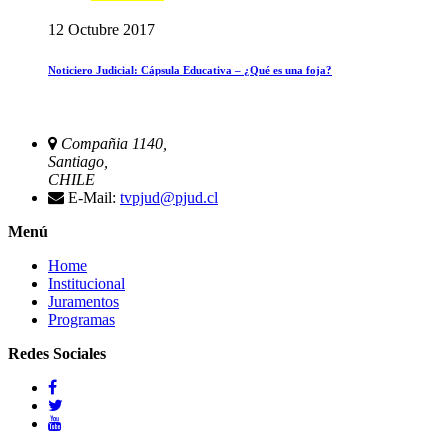
12 Octubre 2017
Noticiero Judicial: Cápsula Educativa – ¿Qué es una foja?
Compañia 1140,
Santiago,
CHILE
E-Mail:
tvpjud@pjud.cl
Menú
Home
Institucional
Juramentos
Programas
Redes Sociales