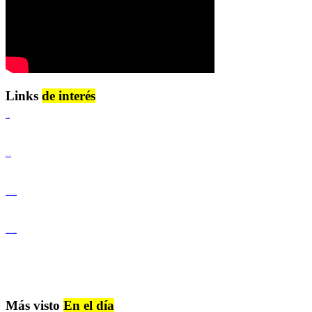
Links
de interés
Lenguaje Claro
Derechos Humanos
Igualdad de Género y No Discriminación
Igualdad de Género y No Discriminación
Más visto
En el día