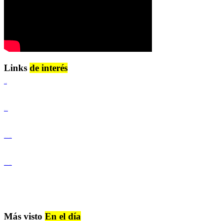
Links
de interés
Lenguaje Claro
Derechos Humanos
Igualdad de Género y No Discriminación
Igualdad de Género y No Discriminación
Más visto
En el día