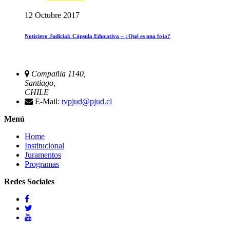
12 Octubre 2017
Noticiero Judicial: Cápsula Educativa – ¿Qué es una foja?
Compañia 1140,
Santiago,
CHILE
E-Mail:
tvpjud@pjud.cl
Menú
Home
Institucional
Juramentos
Programas
Redes Sociales