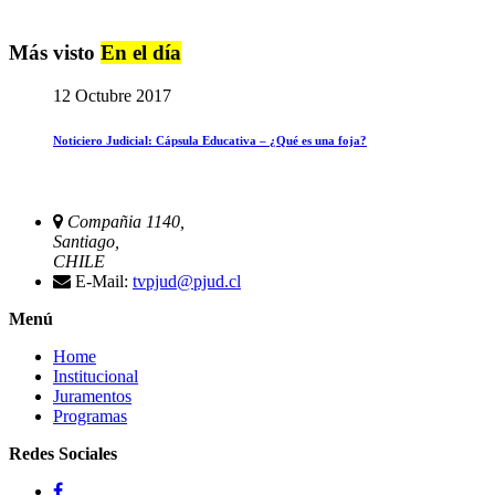
Más visto
En el día
12 Octubre 2017
Noticiero Judicial: Cápsula Educativa – ¿Qué es una foja?
Compañia 1140,
Santiago,
CHILE
E-Mail:
tvpjud@pjud.cl
Menú
Home
Institucional
Juramentos
Programas
Redes Sociales