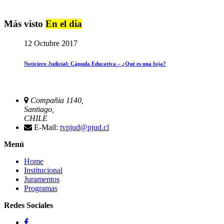
Más visto
En el día
12 Octubre 2017
Noticiero Judicial: Cápsula Educativa – ¿Qué es una foja?
Compañia 1140,
Santiago,
CHILE
E-Mail:
tvpjud@pjud.cl
Menú
Home
Institucional
Juramentos
Programas
Redes Sociales