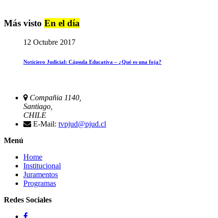
Más visto
En el día
12 Octubre 2017
Noticiero Judicial: Cápsula Educativa – ¿Qué es una foja?
Compañia 1140,
Santiago,
CHILE
E-Mail:
tvpjud@pjud.cl
Menú
Home
Institucional
Juramentos
Programas
Redes Sociales