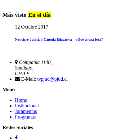
Más visto
En el día
12 Octubre 2017
Noticiero Judicial: Cápsula Educativa – ¿Qué es una foja?
Compañia 1140,
Santiago,
CHILE
E-Mail:
tvpjud@pjud.cl
Menú
Home
Institucional
Juramentos
Programas
Redes Sociales