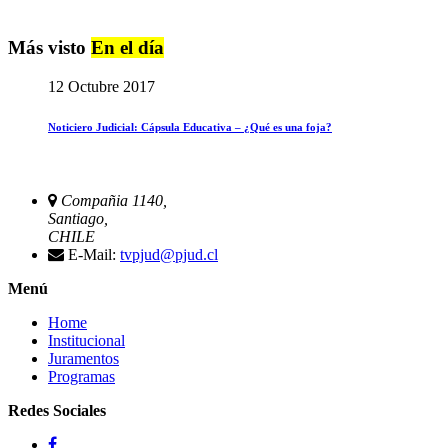
Más visto
En el día
12 Octubre 2017
Noticiero Judicial: Cápsula Educativa – ¿Qué es una foja?
Compañia 1140,
Santiago,
CHILE
E-Mail:
tvpjud@pjud.cl
Menú
Home
Institucional
Juramentos
Programas
Redes Sociales