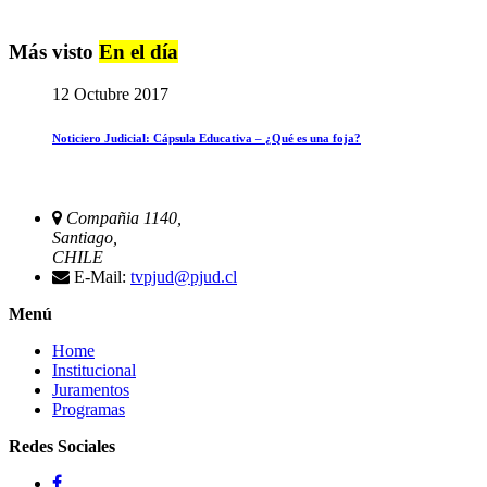
Más visto
En el día
12 Octubre 2017
Noticiero Judicial: Cápsula Educativa – ¿Qué es una foja?
Compañia 1140,
Santiago,
CHILE
E-Mail:
tvpjud@pjud.cl
Menú
Home
Institucional
Juramentos
Programas
Redes Sociales