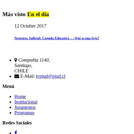
Más visto
En el día
12 Octubre 2017
Noticiero Judicial: Cápsula Educativa – ¿Qué es una foja?
Compañia 1140,
Santiago,
CHILE
E-Mail:
tvpjud@pjud.cl
Menú
Home
Institucional
Juramentos
Programas
Redes Sociales