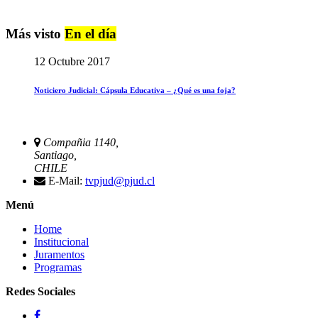
Más visto
En el día
12 Octubre 2017
Noticiero Judicial: Cápsula Educativa – ¿Qué es una foja?
Compañia 1140,
Santiago,
CHILE
E-Mail:
tvpjud@pjud.cl
Menú
Home
Institucional
Juramentos
Programas
Redes Sociales