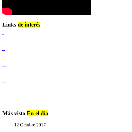
Links
de interés
Lenguaje Claro
Derechos Humanos
Igualdad de Género y No Discriminación
Igualdad de Género y No Discriminación
Más visto
En el día
12 Octubre 2017