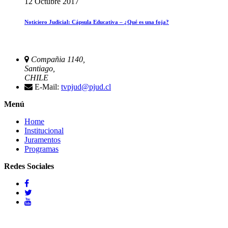
12 Octubre 2017
Noticiero Judicial: Cápsula Educativa – ¿Qué es una foja?
Compañia 1140,
Santiago,
CHILE
E-Mail:
tvpjud@pjud.cl
Menú
Home
Institucional
Juramentos
Programas
Redes Sociales