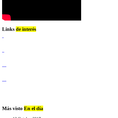
Links
de interés
Lenguaje Claro
Derechos Humanos
Igualdad de Género y No Discriminación
Igualdad de Género y No Discriminación
Más visto
En el día