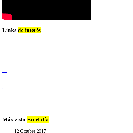
Links
de interés
Lenguaje Claro
Derechos Humanos
Igualdad de Género y No Discriminación
Igualdad de Género y No Discriminación
Más visto
En el día
12 Octubre 2017