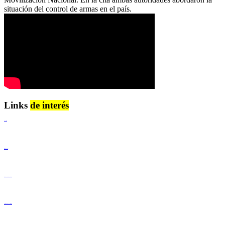
situación del control de armas en el país.
Links
de interés
Lenguaje Claro
Derechos Humanos
Igualdad de Género y No Discriminación
Igualdad de Género y No Discriminación