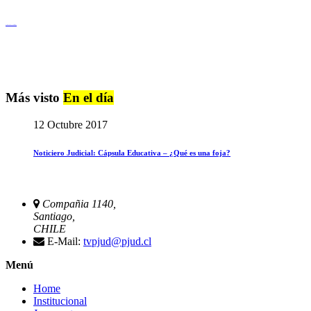
Igualdad de Género y No Discriminación
Más visto
En el día
12 Octubre 2017
Noticiero Judicial: Cápsula Educativa – ¿Qué es una foja?
Compañia 1140,
Santiago,
CHILE
E-Mail:
tvpjud@pjud.cl
Menú
Home
Institucional