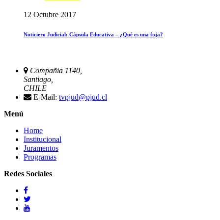
12 Octubre 2017
Noticiero Judicial: Cápsula Educativa – ¿Qué es una foja?
Compañia 1140,
Santiago,
CHILE
E-Mail:
tvpjud@pjud.cl
Menú
Home
Institucional
Juramentos
Programas
Redes Sociales