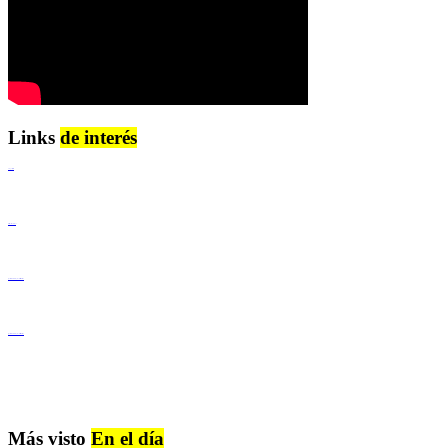
Links
de interés
Lenguaje Claro
Derechos Humanos
Igualdad de Género y No Discriminación
Igualdad de Género y No Discriminación
Más visto
En el día