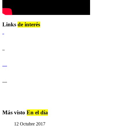
Links
de interés
Lenguaje Claro
Derechos Humanos
Igualdad de Género y No Discriminación
Igualdad de Género y No Discriminación
Más visto
En el día
12 Octubre 2017