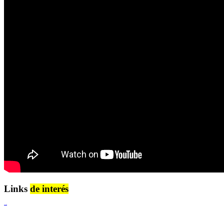
Links
de interés
Lenguaje Claro