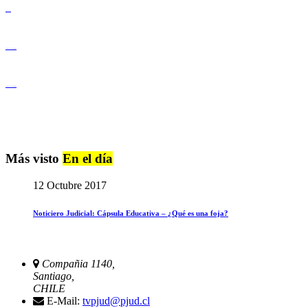
Derechos Humanos
Igualdad de Género y No Discriminación
Igualdad de Género y No Discriminación
Más visto
En el día
12 Octubre 2017
Noticiero Judicial: Cápsula Educativa – ¿Qué es una foja?
Compañia 1140,
Santiago,
CHILE
E-Mail:
tvpjud@pjud.cl