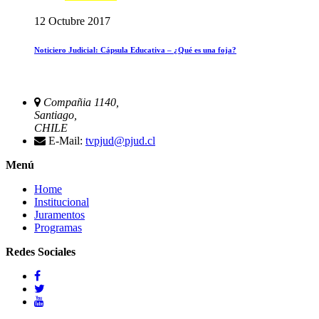
12 Octubre 2017
Noticiero Judicial: Cápsula Educativa – ¿Qué es una foja?
Compañia 1140,
Santiago,
CHILE
E-Mail:
tvpjud@pjud.cl
Menú
Home
Institucional
Juramentos
Programas
Redes Sociales