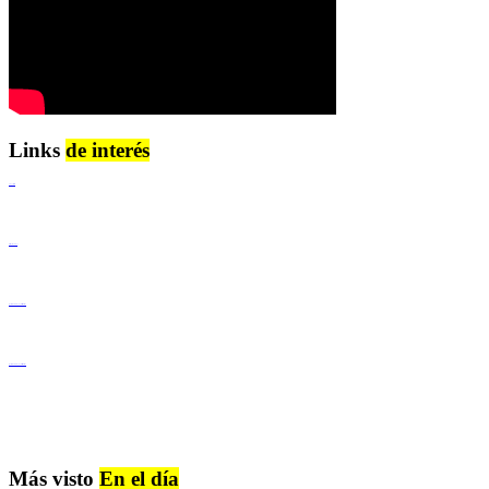
Links
de interés
Lenguaje Claro
Derechos Humanos
Igualdad de Género y No Discriminación
Igualdad de Género y No Discriminación
Más visto
En el día