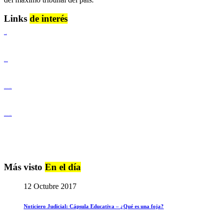
Links
de interés
Lenguaje Claro
Derechos Humanos
Igualdad de Género y No Discriminación
Igualdad de Género y No Discriminación
Más visto
En el día
12 Octubre 2017
Noticiero Judicial: Cápsula Educativa – ¿Qué es una foja?