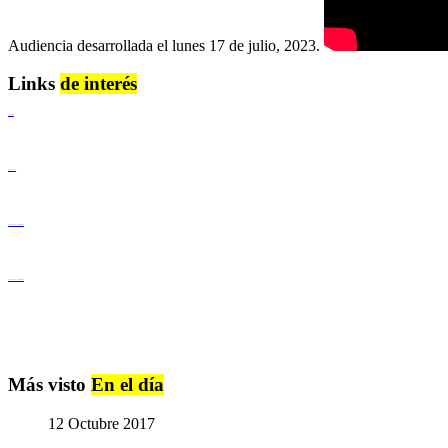
Audiencia desarrollada el lunes 17 de julio, 2023.
Links
de interés
Lenguaje Claro
Derechos Humanos
Igualdad de Género y No Discriminación
Igualdad de Género y No Discriminación
Más visto
En el día
12 Octubre 2017