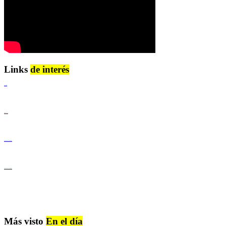
Links
de interés
Lenguaje Claro
Derechos Humanos
Igualdad de Género y No Discriminación
Igualdad de Género y No Discriminación
Más visto
En el día