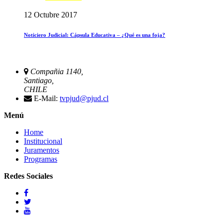
12 Octubre 2017
Noticiero Judicial: Cápsula Educativa – ¿Qué es una foja?
Compañia 1140,
Santiago,
CHILE
E-Mail:
tvpjud@pjud.cl
Menú
Home
Institucional
Juramentos
Programas
Redes Sociales