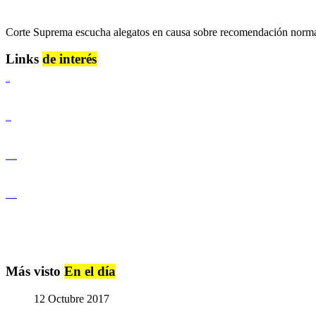
Corte Suprema escucha alegatos en causa sobre recomendación normati
Links
de interés
Lenguaje Claro
Derechos Humanos
Igualdad de Género y No Discriminación
Igualdad de Género y No Discriminación
Más visto
En el día
12 Octubre 2017