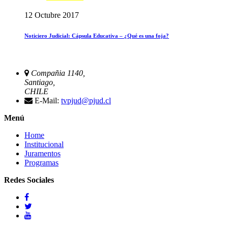
12 Octubre 2017
Noticiero Judicial: Cápsula Educativa – ¿Qué es una foja?
Compañia 1140,
Santiago,
CHILE
E-Mail:
tvpjud@pjud.cl
Menú
Home
Institucional
Juramentos
Programas
Redes Sociales