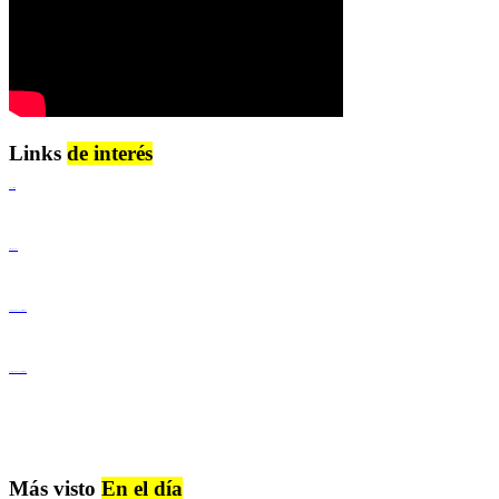
Links
de interés
Lenguaje Claro
Derechos Humanos
Igualdad de Género y No Discriminación
Igualdad de Género y No Discriminación
Más visto
En el día