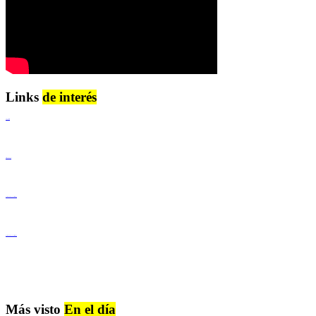
Links
de interés
Lenguaje Claro
Derechos Humanos
Igualdad de Género y No Discriminación
Igualdad de Género y No Discriminación
Más visto
En el día