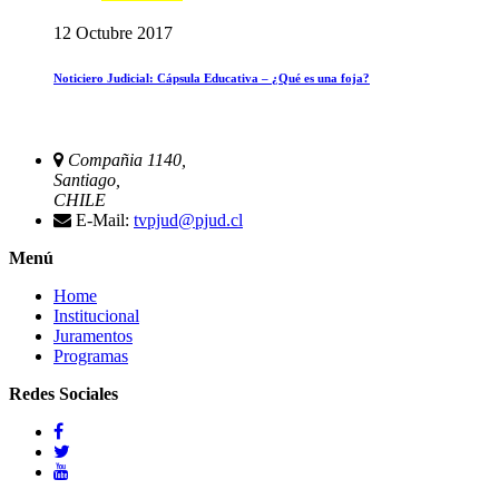
12 Octubre 2017
Noticiero Judicial: Cápsula Educativa – ¿Qué es una foja?
Compañia 1140,
Santiago,
CHILE
E-Mail:
tvpjud@pjud.cl
Menú
Home
Institucional
Juramentos
Programas
Redes Sociales