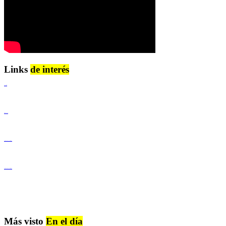
Links
de interés
Lenguaje Claro
Derechos Humanos
Igualdad de Género y No Discriminación
Igualdad de Género y No Discriminación
Más visto
En el día