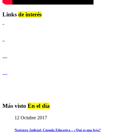
Links
de interés
Lenguaje Claro
Derechos Humanos
Igualdad de Género y No Discriminación
Igualdad de Género y No Discriminación
Más visto
En el día
12 Octubre 2017
Noticiero Judicial: Cápsula Educativa – ¿Qué es una foja?