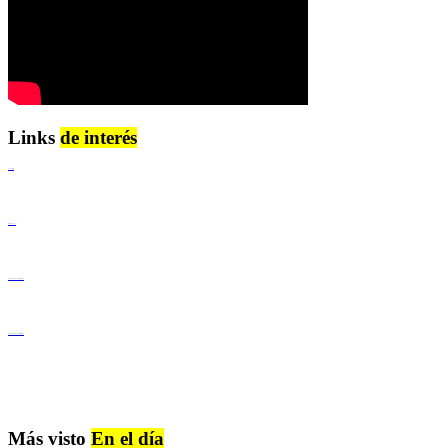
Links
de interés
Lenguaje Claro
Derechos Humanos
Igualdad de Género y No Discriminación
Igualdad de Género y No Discriminación
Más visto
En el día