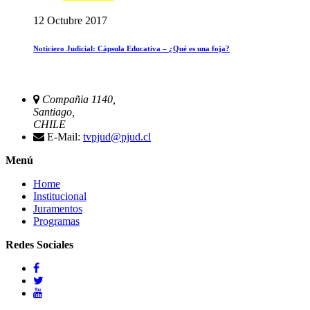
12 Octubre 2017
Noticiero Judicial: Cápsula Educativa – ¿Qué es una foja?
Compañia 1140,
Santiago,
CHILE
E-Mail:
tvpjud@pjud.cl
Menú
Home
Institucional
Juramentos
Programas
Redes Sociales