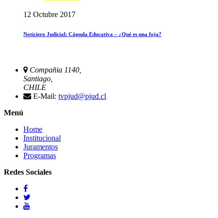
12 Octubre 2017
Noticiero Judicial: Cápsula Educativa – ¿Qué es una foja?
Compañia 1140,
Santiago,
CHILE
E-Mail:
tvpjud@pjud.cl
Menú
Home
Institucional
Juramentos
Programas
Redes Sociales