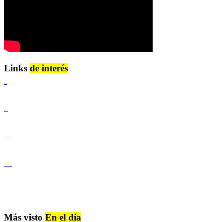
Links
de interés
Lenguaje Claro
Derechos Humanos
Igualdad de Género y No Discriminación
Igualdad de Género y No Discriminación
Más visto
En el día