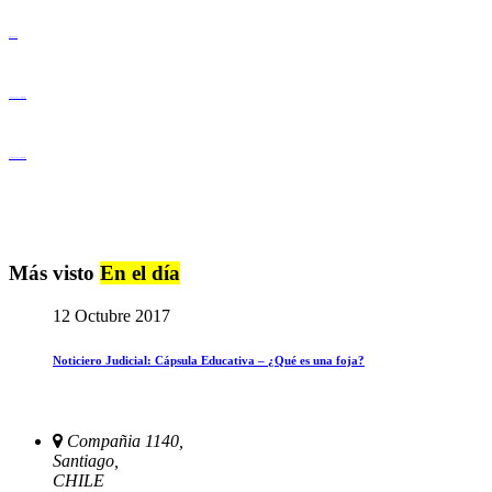
Derechos Humanos
Igualdad de Género y No Discriminación
Igualdad de Género y No Discriminación
Más visto
En el día
12 Octubre 2017
Noticiero Judicial: Cápsula Educativa – ¿Qué es una foja?
Compañia 1140,
Santiago,
CHILE