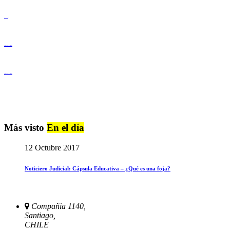
Derechos Humanos
Igualdad de Género y No Discriminación
Igualdad de Género y No Discriminación
Más visto
En el día
12 Octubre 2017
Noticiero Judicial: Cápsula Educativa – ¿Qué es una foja?
Compañia 1140,
Santiago,
CHILE