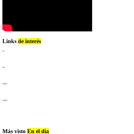
Links
de interés
Lenguaje Claro
Derechos Humanos
Igualdad de Género y No Discriminación
Igualdad de Género y No Discriminación
Más visto
En el día