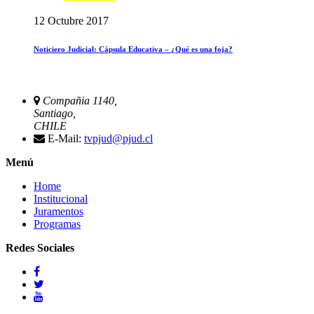
12 Octubre 2017
Noticiero Judicial: Cápsula Educativa – ¿Qué es una foja?
Compañia 1140,
Santiago,
CHILE
E-Mail:
tvpjud@pjud.cl
Menú
Home
Institucional
Juramentos
Programas
Redes Sociales