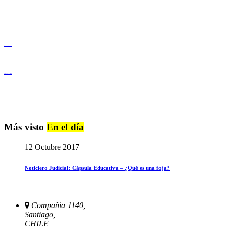
Derechos Humanos
Igualdad de Género y No Discriminación
Igualdad de Género y No Discriminación
Más visto
En el día
12 Octubre 2017
Noticiero Judicial: Cápsula Educativa – ¿Qué es una foja?
Compañia 1140,
Santiago,
CHILE