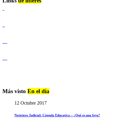
Links
de interés
Lenguaje Claro
Derechos Humanos
Igualdad de Género y No Discriminación
Igualdad de Género y No Discriminación
Más visto
En el día
12 Octubre 2017
Noticiero Judicial: Cápsula Educativa – ¿Qué es una foja?