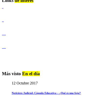
Links
de interés
Lenguaje Claro
Derechos Humanos
Igualdad de Género y No Discriminación
Igualdad de Género y No Discriminación
Más visto
En el día
12 Octubre 2017
Noticiero Judicial: Cápsula Educativa – ¿Qué es una foja?