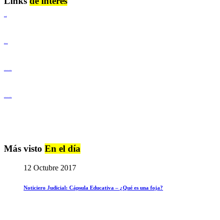
Links
de interés
Lenguaje Claro
Derechos Humanos
Igualdad de Género y No Discriminación
Igualdad de Género y No Discriminación
Más visto
En el día
12 Octubre 2017
Noticiero Judicial: Cápsula Educativa – ¿Qué es una foja?