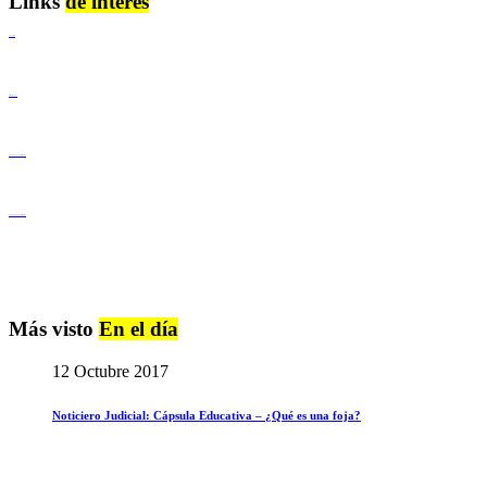
Links
de interés
Lenguaje Claro
Derechos Humanos
Igualdad de Género y No Discriminación
Igualdad de Género y No Discriminación
Más visto
En el día
12 Octubre 2017
Noticiero Judicial: Cápsula Educativa – ¿Qué es una foja?