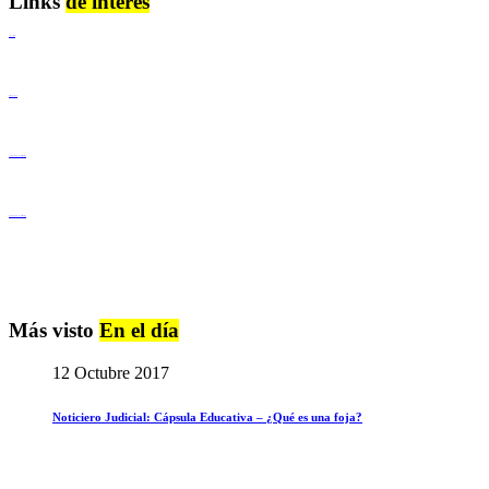
Links
de interés
Lenguaje Claro
Derechos Humanos
Igualdad de Género y No Discriminación
Igualdad de Género y No Discriminación
Más visto
En el día
12 Octubre 2017
Noticiero Judicial: Cápsula Educativa – ¿Qué es una foja?