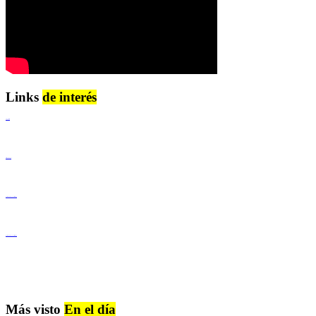
Links
de interés
Lenguaje Claro
Derechos Humanos
Igualdad de Género y No Discriminación
Igualdad de Género y No Discriminación
Más visto
En el día