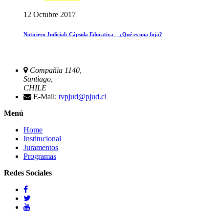
12 Octubre 2017
Noticiero Judicial: Cápsula Educativa – ¿Qué es una foja?
Compañia 1140,
Santiago,
CHILE
E-Mail:
tvpjud@pjud.cl
Menú
Home
Institucional
Juramentos
Programas
Redes Sociales