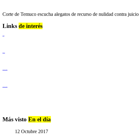
Corte de Temuco escucha alegatos de recurso de nulidad contra jui
Links
de interés
Lenguaje Claro
Derechos Humanos
Igualdad de Género y No Discriminación
Igualdad de Género y No Discriminación
Más visto
En el día
12 Octubre 2017