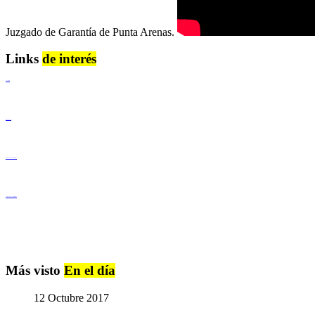
Juzgado de Garantía de Punta Arenas.
Links
de interés
Lenguaje Claro
Derechos Humanos
Igualdad de Género y No Discriminación
Igualdad de Género y No Discriminación
Más visto
En el día
12 Octubre 2017