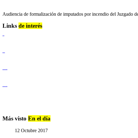
Audiencia de formalización de imputados por incendio del Juzgado d
Links
de interés
Lenguaje Claro
Derechos Humanos
Igualdad de Género y No Discriminación
Igualdad de Género y No Discriminación
Más visto
En el día
12 Octubre 2017