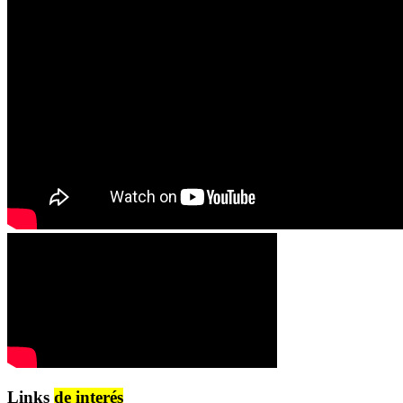
Links
de interés