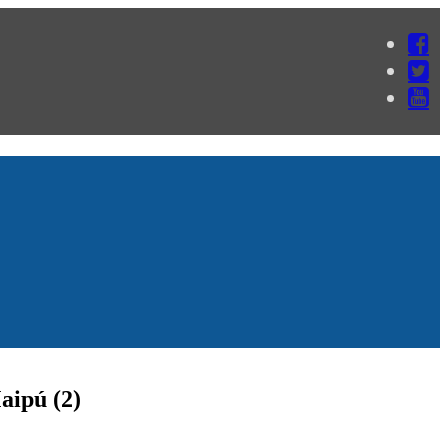
aipú (2)