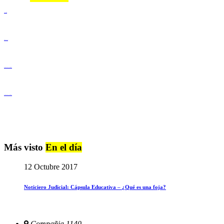
Lenguaje Claro
Derechos Humanos
Igualdad de Género y No Discriminación
Igualdad de Género y No Discriminación
Más visto
En el día
12 Octubre 2017
Noticiero Judicial: Cápsula Educativa – ¿Qué es una foja?
Compañia 1140,