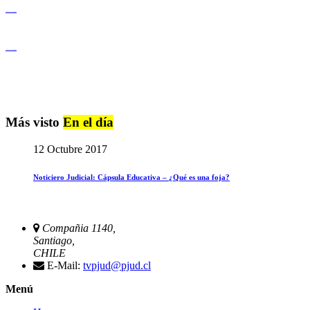
Igualdad de Género y No Discriminación
Igualdad de Género y No Discriminación
Más visto
En el día
12 Octubre 2017
Noticiero Judicial: Cápsula Educativa – ¿Qué es una foja?
Compañia 1140,
Santiago,
CHILE
E-Mail:
tvpjud@pjud.cl
Menú