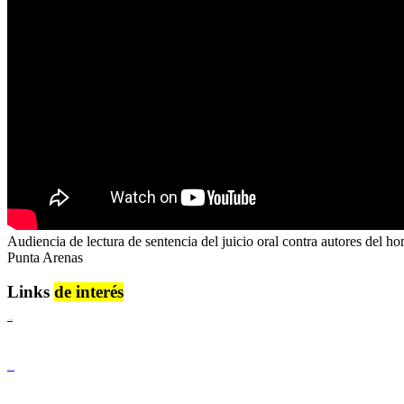
Audiencia de lectura de sentencia del juicio oral contra autores del
Punta Arenas
Links
de interés
Lenguaje Claro
Derechos Humanos