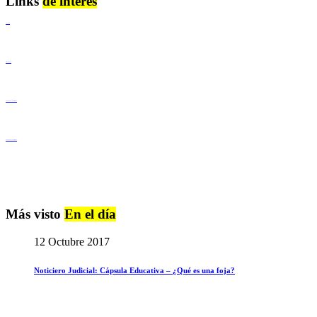
Links
de interés
Lenguaje Claro
Derechos Humanos
Igualdad de Género y No Discriminación
Igualdad de Género y No Discriminación
Más visto
En el día
12 Octubre 2017
Noticiero Judicial: Cápsula Educativa – ¿Qué es una foja?