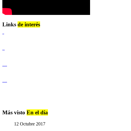
Links
de interés
Lenguaje Claro
Derechos Humanos
Igualdad de Género y No Discriminación
Igualdad de Género y No Discriminación
Más visto
En el día
12 Octubre 2017