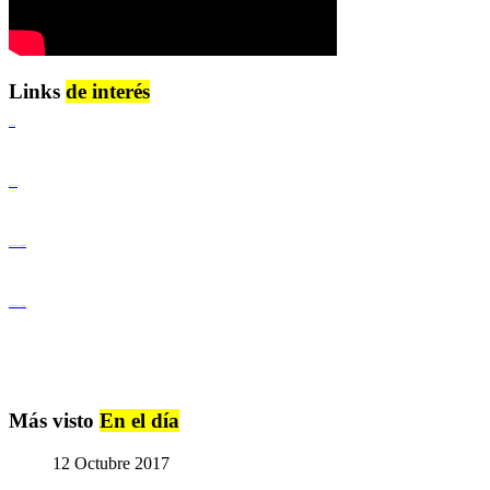
Links
de interés
Lenguaje Claro
Derechos Humanos
Igualdad de Género y No Discriminación
Igualdad de Género y No Discriminación
Más visto
En el día
12 Octubre 2017